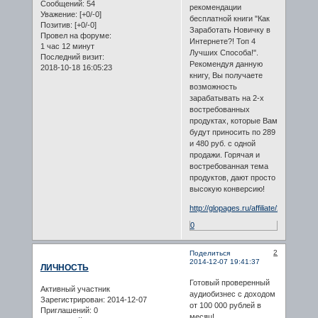
Сообщений:
54
рекомендации
Уважение:
[+0/-0]
бесплатной книги "Как
Позитив:
[+0/-0]
Заработать Новичку в
Провел на форуме:
Интернете?! Топ 4
1 час 12 минут
Лучших Способа!".
Последний визит:
Рекомендуя данную
2018-10-18 16:05:23
книгу, Вы получаете
возможность
зарабатывать на 2-х
востребованных
продуктах, которые Вам
будут приносить по 289
и 480 руб. с одной
продажи. Горячая и
востребованная тема
продуктов, дают просто
высокую конверсию!
http://glopages.ru/affiliate/2272736
0
2
Поделиться
2014-12-07 19:41:37
ЛИЧНОСТЬ
Готовый проверенный
Активный участник
аудиобизнес с доходом
Зарегистрирован
: 2014-12-07
от 100 000 рублей в
Приглашений:
0
месяц!